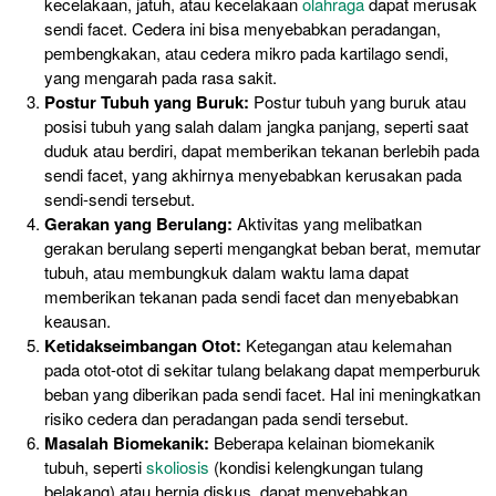
kecelakaan, jatuh, atau kecelakaan
olahraga
dapat merusak
sendi facet. Cedera ini bisa menyebabkan peradangan,
pembengkakan, atau cedera mikro pada kartilago sendi,
yang mengarah pada rasa sakit.
Postur Tubuh yang Buruk:
Postur tubuh yang buruk atau
posisi tubuh yang salah dalam jangka panjang, seperti saat
duduk atau berdiri, dapat memberikan tekanan berlebih pada
sendi facet, yang akhirnya menyebabkan kerusakan pada
sendi-sendi tersebut.
Gerakan yang Berulang:
Aktivitas yang melibatkan
gerakan berulang seperti mengangkat beban berat, memutar
tubuh, atau membungkuk dalam waktu lama dapat
memberikan tekanan pada sendi facet dan menyebabkan
keausan.
Ketidakseimbangan Otot:
Ketegangan atau kelemahan
pada otot-otot di sekitar tulang belakang dapat memperburuk
beban yang diberikan pada sendi facet. Hal ini meningkatkan
risiko cedera dan peradangan pada sendi tersebut.
Masalah Biomekanik:
Beberapa kelainan biomekanik
tubuh, seperti
skoliosis
(kondisi kelengkungan tulang
belakang) atau hernia diskus, dapat menyebabkan