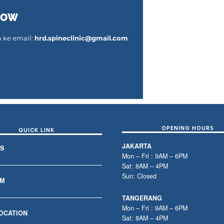
NOW
 ke email:
hrd.spineclinic@gmail.com
OPENING HOURS
QUICK LINK
JAKARTA
S
Mon – Fri : 9AM – 6PM
Sat: 8AM – 4PM
Sun: Closed
AM
TANGERANG
Mon – Fri : 9AM – 6PM
LOCATION
Sat: 8AM – 4PM