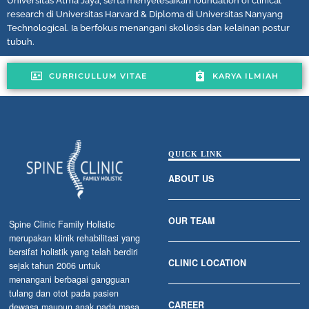
Universitas Atma Jaya, serta menyelesaikan foundation of clinical
research di Universitas Harvard & Diploma di Universitas Nanyang
Technological. Ia berfokus menangani skoliosis dan kelainan postur
tubuh.
CURRICULLUM VITAE
KARYA ILMIAH
QUICK LINK
ABOUT US
OUR TEAM
Spine Clinic Family Holistic
merupakan klinik rehabilitasi yang
bersifat holistik yang telah berdiri
CLINIC LOCATION
sejak tahun 2006 untuk
menangani berbagai gangguan
tulang dan otot pada pasien
CAREER
dewasa maupun anak pada masa