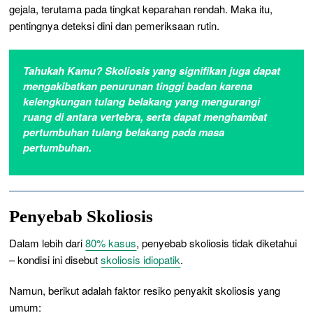
gejala, terutama pada tingkat keparahan rendah. Maka itu,
pentingnya deteksi dini dan pemeriksaan rutin.
Tahukah Kamu? Skoliosis yang signifikan juga dapat
mengakibatkan penurunan tinggi badan karena
kelengkungan tulang belakang yang mengurangi
ruang di antara vertebra, serta dapat menghambat
pertumbuhan tulang belakang pada masa
pertumbuhan.
Penyebab Skoliosis
Dalam lebih dari
80% kasus
, penyebab skoliosis tidak diketahui
– kondisi ini disebut
skoliosis idiopatik
.
Namun, berikut adalah faktor resiko penyakit skoliosis yang
umum: