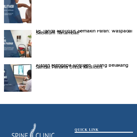
18 Tanda Skoliosis Semakin Parah: Waspadai
Sebelum Terlambat!
Alasan Mengapa Rontgen Tulang Belakang
Sangat Penting Untuk Skoliosis
QUICK LINK