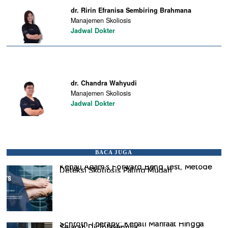
dr. Ririn Efranisa Sembiring Brahmana
Manajemen Skoliosis
Jadwal Dokter
dr. Chandra Wahyudi
Manajemen Skoliosis
Jadwal Dokter
BACA JUGA
Kenali Adam’s Forward Bend Test, Metode
Deteksi Skoliosis Paling Mudah
Schroth Therapy: Kenali Manfaat Hingga
Sejarah Diciptakannya