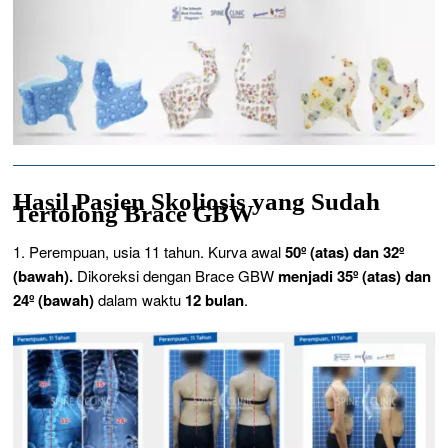
Hasil Pasien Skoliosis yang Sudah
Tertolong Brace GBW
1. Perempuan, usia 11 tahun. Kurva awal
50º (atas) dan 32º
(bawah).
Dikoreksi dengan Brace GBW
menjadi 35º (atas) dan
24º (bawah)
dalam waktu
12 bulan
.