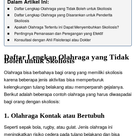
Dalam Artikel Ini:
Daftar Lengkap Olahraga yang Tidak Boleh untuk Skoliosis
Daftar Lengkap Olahraga yang Disarankan untuk Penderita
Skoliosis
Apakah Olahraga Tertentu ini Dapat Menyembuhkan Skoliosis?
Pentingnya Pemanasan dan Peregangan yang Efektif
Konsultasi dengan Ahli Fisioterapi atau Dokter
Daftar Lengkap Olahraga yang Tidak
Boleh untuk Skoliosis
Olahraga bisa berbahaya bagi orang yang memiliki skoliosis
karena beberapa jenis aktivitas bisa memperburuk
kelengkungan tulang belakang atau memperparah gejalanya.
Berikut adalah beberapa contoh olahraga yang harus diwaspadai
bagi orang dengan skoliosis:
1. Olahraga Kontak atau Bertubuh
Seperti sepak bola, rugby, atau gulat. Jenis olahraga ini
meningkatkan risiko cedera pada tulang belakang dan bisa