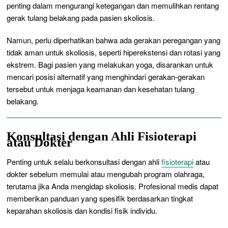
penting dalam mengurangi ketegangan dan memulihkan rentang
gerak tulang belakang pada pasien skoliosis.
Namun, perlu diperhatikan bahwa ada gerakan peregangan yang
tidak aman untuk skoliosis, seperti hiperekstensi dan rotasi yang
ekstrem. Bagi pasien yang melakukan yoga, disarankan untuk
mencari posisi alternatif yang menghindari gerakan-gerakan
tersebut untuk menjaga keamanan dan kesehatan tulang
belakang.
Konsultasi dengan Ahli Fisioterapi
atau Dokter
Penting untuk selalu berkonsultasi dengan ahli
fisioterapi
atau
dokter sebelum memulai atau mengubah program olahraga,
terutama jika Anda mengidap skoliosis. Profesional medis dapat
memberikan panduan yang spesifik berdasarkan tingkat
keparahan skoliosis dan kondisi fisik individu.