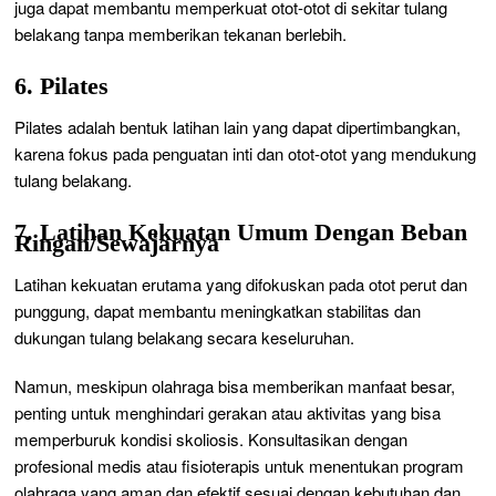
juga dapat membantu memperkuat otot-otot di sekitar tulang
belakang tanpa memberikan tekanan berlebih.
6. Pilates
Pilates adalah bentuk latihan lain yang dapat dipertimbangkan,
karena fokus pada penguatan inti dan otot-otot yang mendukung
tulang belakang.
7. Latihan Kekuatan Umum Dengan Beban
Ringan/Sewajarnya
Latihan kekuatan erutama yang difokuskan pada otot perut dan
punggung, dapat membantu meningkatkan stabilitas dan
dukungan tulang belakang secara keseluruhan.
Namun, meskipun olahraga bisa memberikan manfaat besar,
penting untuk menghindari gerakan atau aktivitas yang bisa
memperburuk kondisi skoliosis. Konsultasikan dengan
profesional medis atau fisioterapis untuk menentukan program
olahraga yang aman dan efektif sesuai dengan kebutuhan dan