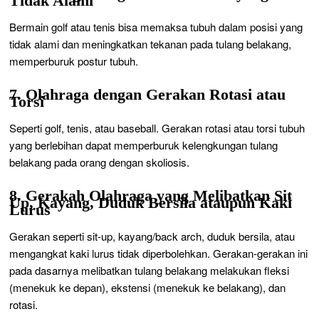
Tidak Alami
Bermain golf atau tenis bisa memaksa tubuh dalam posisi yang
tidak alami dan meningkatkan tekanan pada tulang belakang,
memperburuk postur tubuh.
7. Olahraga dengan Gerakan Rotasi atau
Torsi
Seperti golf, tenis, atau baseball. Gerakan rotasi atau torsi tubuh
yang berlebihan dapat memperburuk kelengkungan tulang
belakang pada orang dengan skoliosis.
8. Gerakah Olahraga yang Melibatkan Sit
Up, Kayang, Duduk Bersila ataupun Kaki
Lurus
Gerakan seperti sit-up, kayang/back arch, duduk bersila, atau
mengangkat kaki lurus tidak diperbolehkan. Gerakan-gerakan ini
pada dasarnya melibatkan tulang belakang melakukan fleksi
(menekuk ke depan), ekstensi (menekuk ke belakang), dan
rotasi.