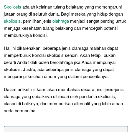
Skoliosis
adalah kelainan tulang belakang yang memengaruhi
jutaan orang di seluruh dunia. Bagi mereka yang hidup dengan
skoliosis
, pemilihan jenis
olahraga
menjadi sangat penting untuk
menjaga kesehatan tulang belakang dan mencegah potensi
memburuknya kondisi.
Hal ini dikarenakan, beberapa jenis olahraga malahan dapat
memperburuk kondisi skoliosis sendiri. Akan tetapi, bukan
berarti Anda tidak boleh berolahraga jika Anda mempunyai
skoliosis. Justru, ada beberapa jenis olahraga yang dapat
mengurangi keluhan umum yang dialami penderitanya.
Dalam artikel ini, kami akan membahas secara rinci jenis-jenis
olahraga yang sebaiknya dihindari oleh penderita skoliosis,
alasan di baliknya, dan memberikan alternatif yang lebih aman
serta bermanfaat.