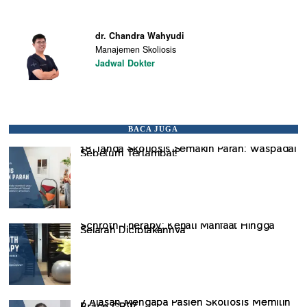
dr. Chandra Wahyudi
Manajemen Skoliosis
Jadwal Dokter
BACA JUGA
18 Tanda Skoliosis Semakin Parah: Waspadai
Sebelum Terlambat!
Schroth Therapy: Kenali Manfaat Hingga
Sejarah Diciptakannya
7 Alasan Mengapa Pasien Skoliosis Memilih
Brace GBW