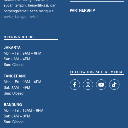
sudah terlatih, bersertifikasi, dan
PARTNERSHIP
berpengalaman serta mengikuti
perkembangan terkini.
OPENING HOURS
JAKARTA
Mon – Fri : 9AM – 6PM
Sat: 8AM – 4PM
Sun: Closed
FOLLOW OUR SOCIAL MEDIA
TANGERANG
Mon – Fri : 9AM – 6PM
Sat: 8AM – 4PM
Sun: Closed
BANDUNG
Mon – Fri : 10AM – 6PM
Sat: 8AM – 3PM
Sun: Closed