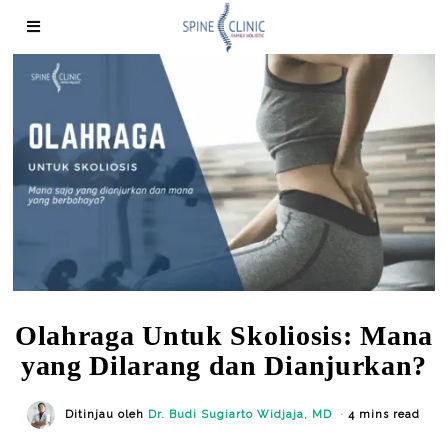
Olahraga Untuk Skoliosis: Mana
yang Dilarang dan Dianjurkan?
Ditinjau oleh
Dr. Budi Sugiarto Widjaja, MD
4 mins read