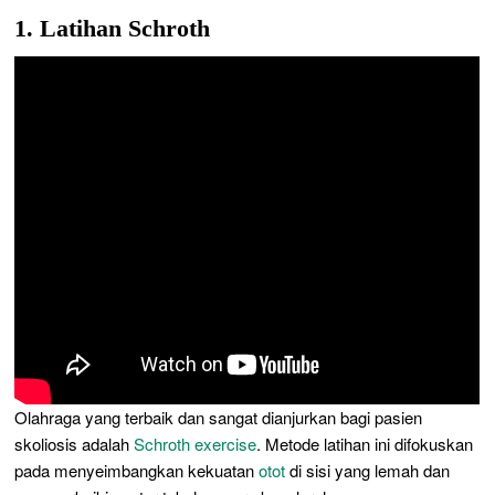
1. Latihan Schroth
Olahraga yang terbaik dan sangat dianjurkan bagi pasien
skoliosis adalah
Schroth exercise
. Metode latihan ini difokuskan
pada menyeimbangkan kekuatan
otot
di sisi yang lemah dan