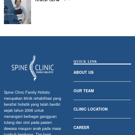
QUICK LINK
ABOUT US
OUR TEAM
Spine Clinic Family Holistic
merupakan klinik rehabilitasi yang
bersifat holistik yang telah berdiri
CLINIC LOCATION
sejak tahun 2006 untuk
menangani berbagai gangguan
tulang dan otot pada pasien
CAREER
dewasa maupun anak pada masa
tumbuh kembang. Tim kami