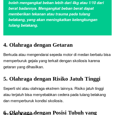
boleh mengangkat beban lebih dari 4kg atau 1/10 dari
berat badannya
. Mengangkat beban berat dapat
memberikan tekanan atau trauma pada tulang
belakang, yang akan meningkatkan kelengkungan
tulang belakang.
4. Olahraga dengan Getaran
Berkuda atau mengendarai sepeda motor di medan berbatu bisa
memperburuk gejala yang terkait dengan skoliosis karena
getaran yang dihasilkan.
5. Olahraga dengan Risiko Jatuh Tinggi
Seperti ski atau olahraga ekstrem lainnya. Risiko jatuh tinggi
atau terjatuh bisa menyebabkan cedera pada tulang belakang
dan memperburuk kondisi skoliosis.
6. Olahraga dengan Posisi Tubuh yang