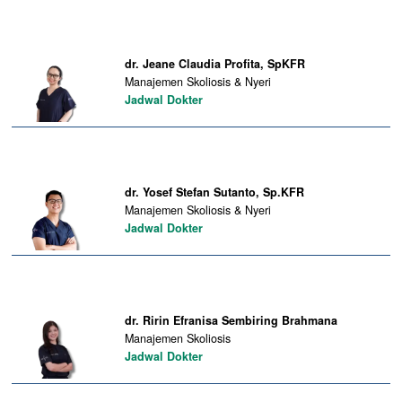
dr. Jeane Claudia Profita, SpKFR
Manajemen Skoliosis & Nyeri
Jadwal Dokter
dr. Yosef Stefan Sutanto, Sp.KFR
Manajemen Skoliosis & Nyeri
Jadwal Dokter
dr. Ririn Efranisa Sembiring Brahmana
Manajemen Skoliosis
Jadwal Dokter