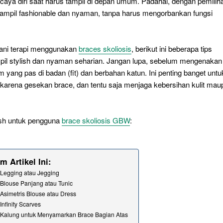
rcaya diri saat harus tampil di depan umum. Padahal, dengan pemilih
 tampil fashionable dan nyaman, tanpa harus mengorbankan fungsi
ani terapi menggunakan
braces skoliosis
, berikut ini beberapa tips
mpil stylish dan nyaman seharian. Jangan lupa, sebelum mengenakan
 yang pas di badan (fit) dan berbahan katun. Ini penting banget untu
 karena gesekan brace, dan tentu saja menjaga kebersihan kulit mau
ylish untuk pengguna
brace skoliosis GBW
:
m Artikel Ini:
 Legging atau Jegging
 Blouse Panjang atau Tunic
 Asimetris Blouse atau Dress
 Infinity Scarves
 Kalung untuk Menyamarkan Brace Bagian Atas