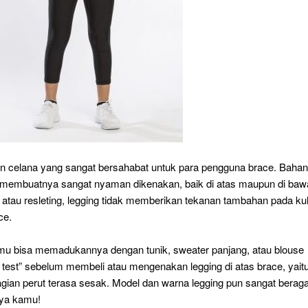
han celana yang sangat bersahabat untuk para pengguna brace. Baha
buh membuatnya sangat nyaman dikenakan, baik di atas maupun di ba
 atau resleting, legging tidak memberikan tekanan tambahan pada kul
ce.
amu bisa memadukannya dengan tunik, sweater panjang, atau blouse
n test” sebelum membeli atau mengenakan legging di atas brace, yait
gian perut terasa sesak. Model dan warna legging pun sangat berag
aya kamu!