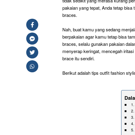
tidak sedikit yang merasa kurang pe
pakaian yang tepat, Anda tetap bisa
braces.
Nah, buat kamu yang sedang menjal
berpakaian agar kamu tetap bisa ta
braces, selalu gunakan pakaian dalam
menyerap keringat, mencegah iritasi
brace itu sendiri.
Berikut adalah tips outfit fashion st
Dala
1.
2.
3.
4.
5.