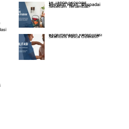
18 Tanda Skoliosis
Semakin Parah: Waspadai
Sebelum Terlambat!
n
dasi
Bagaimanakah Rehabilitasi
Skoliosis Pasca Operasi?
k