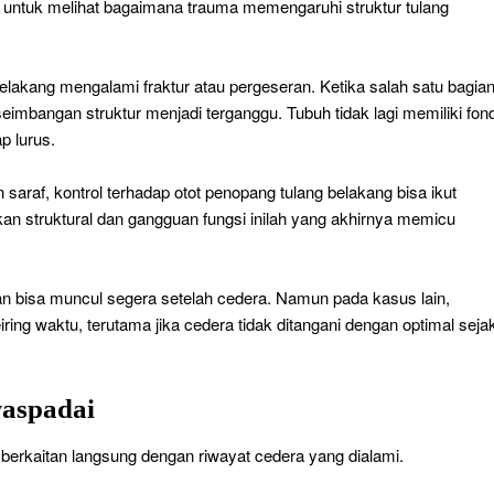
g untuk melihat bagaimana trauma memengaruhi struktur tulang
lakang mengalami fraktur atau pergeseran. Ketika salah satu bagia
seimbangan struktur menjadi terganggu. Tubuh tidak lagi memiliki fon
p lurus.
an saraf, kontrol terhadap otot penopang tulang belakang bisa ikut
an struktural dan gangguan fungsi inilah yang akhirnya memicu
 bisa muncul segera setelah cedera. Namun pada kasus lain,
iring waktu, terutama jika cedera tidak ditangani dengan optimal seja
waspadai
li berkaitan langsung dengan riwayat cedera yang dialami.