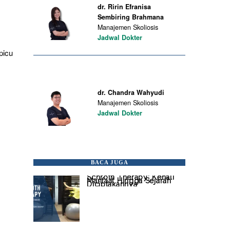
dr. Ririn Efranisa
Sembiring Brahmana
Manajemen Skoliosis
Jadwal Dokter
picu
dr. Chandra Wahyudi
Manajemen Skoliosis
Jadwal Dokter
BACA JUGA
Schroth Therapy: Kenali
Manfaat Hingga Sejarah
Diciptakannya