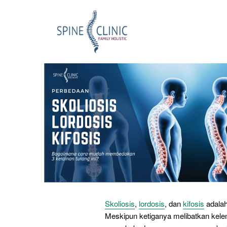
Skoliosis
,
lordosis
, dan
kifosis
adalah
Meskipun ketiganya melibatkan kelen