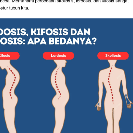
eda. Memahami perbedaan skoliosis, lordosis, dan kifosis sangat
tur tubuh kita.