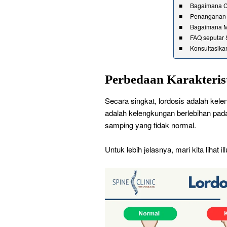
Bagaimana Ca
Penanganan L
Bagaimana Me
FAQ seputar S
Konsultasik
Perbedaan Karakteristi
Secara singkat, lordosis adalah kele
adalah kelengkungan berlebihan pad
samping yang tidak normal.
Untuk lebih jelasnya, mari kita lihat ill