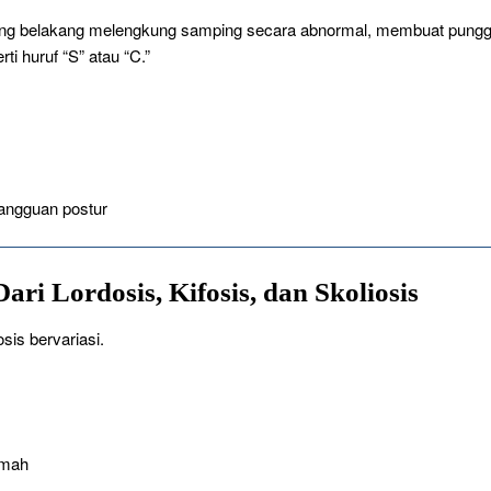
lang belakang melengkung samping secara abnormal, membuat pung
i huruf “S” atau “C.”
angguan postur
ri Lordosis, Kifosis, dan Skoliosis
sis bervariasi.
emah