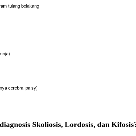
ram tulang belakang
maja)
ya cerebral palsy)
gnosis Skoliosis, Lordosis, dan Kifosis