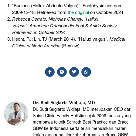
“Bunions (Hallux Abducto Valgus)”. Footphysicians.com.
2009-12-18. Retrieved from
the original
on October 2024
.
Rebecca Cerrato, Nicholas Cheney. “Hallux
Valgus”.
American Orthopaedic Foot & Ankle Society
.
Retrieved
on October 2024
.
Hecht, PJ; Lin, TJ (March 2014). “Hallux valgus”.
Medical
Clinics of North America
(Review).
Dr. Budi Sugiarto Widjaja, MD
Dr. Budi Sugiarto Widjaja, MD merupakan CEO dari
Spine Clinic Family Holistic sejak 2006, beliau yang
membawa teknik Schroth Best Practice dan Brace
GBW ke Indonesia serta telah menuliskan materi
ilmiah mengenai tingkat keberhasilan Brace GBW