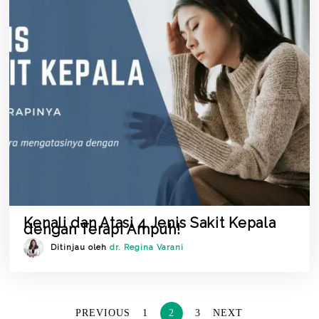
Kenali dan Atasi 4 Jenis Sakit Kepala
dengan Terapi Ampuh!
Ditinjau oleh
dr. Regina Varani
PREVIOUS
1
2
3
NEXT