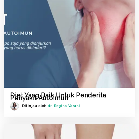
Diet Yang Baik Untuk Penderita
Penyakit Autoimun
Ditinjau oleh
dr. Regina Varani