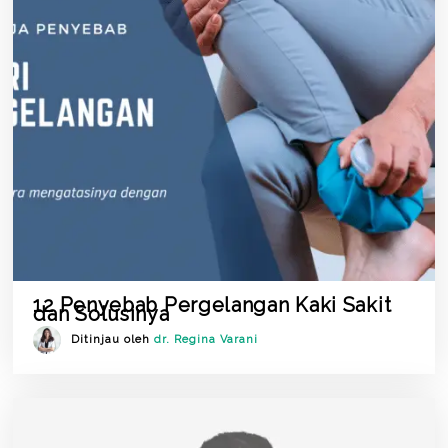
12 Penyebab Pergelangan Kaki Sakit
dan Solusinya
Ditinjau oleh
dr. Regina Varani