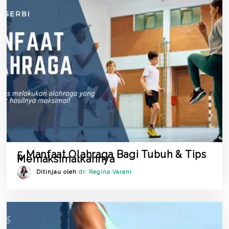
5 Manfaat Olahraga Bagi Tubuh & Tips
Memaksimalkannya
Ditinjau oleh
dr. Regina Varani