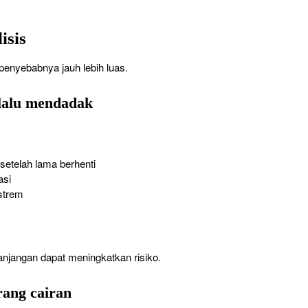
isis
penyebabnya jauh lebih luas.
erlalu mendadak
setelah lama berhenti
asi
strem
njangan dapat meningkatkan risiko.
rang cairan