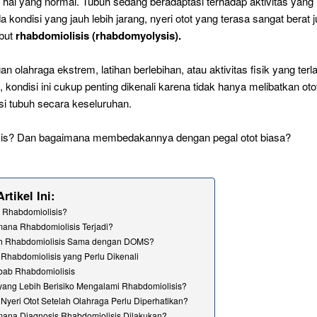
hal yang normal. Tubuh sedang beradaptasi terhadap aktivitas yang
 kondisi yang jauh lebih jarang, nyeri otot yang terasa sangat berat 
ebut
rhabdomiolisis (rhabdomyolysis).
n olahraga ekstrem, latihan berlebihan, atau aktivitas fisik yang terla
kondisi ini cukup penting dikenali karena tidak hanya melibatkan oto
si tubuh secara keseluruhan.
isis? Dan bagaimana membedakannya dengan pegal otot biasa?
rtikel Ini:
u Rhabdomiolisis?
ana Rhabdomiolisis Terjadi?
h Rhabdomiolisis Sama dengan DOMS?
 Rhabdomiolisis yang Perlu Dikenali
ab Rhabdomiolisis
yang Lebih Berisiko Mengalami Rhabdomiolisis?
Nyeri Otot Setelah Olahraga Perlu Diperhatikan?
ana Diagnosis Rhabdomiolisis Dilakukan?