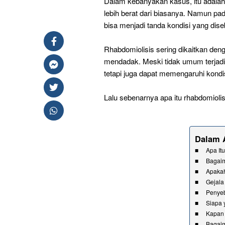
Dalam kebanyakan kasus, itu adalah 
lebih berat dari biasanya. Namun pada
bisa menjadi tanda kondisi yang dis
Rhabdomiolisis sering dikaitkan denga
mendadak. Meski tidak umum terjadi, 
tetapi juga dapat memengaruhi kondi
Lalu sebenarnya apa itu rhabdomiol
Dalam A
Apa It
Bagaim
Apaka
Gejala
Penyeb
Siapa 
Kapan 
Bagaim