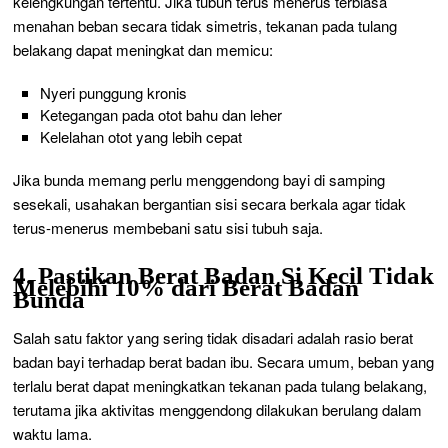
kelengkungan tertentu. Jika tubuh terus menerus terbiasa
menahan beban secara tidak simetris, tekanan pada tulang
belakang dapat meningkat dan memicu:
Nyeri punggung kronis
Ketegangan pada otot bahu dan leher
Kelelahan otot yang lebih cepat
Jika bunda memang perlu menggendong bayi di samping
sesekali, usahakan bergantian sisi secara berkala agar tidak
terus-menerus membebani satu sisi tubuh saja.
4. Pastikan Berat Badan Si Kecil Tidak
Melebihi 10% dari Berat Badan
Bunda
Salah satu faktor yang sering tidak disadari adalah rasio berat
badan bayi terhadap berat badan ibu. Secara umum, beban yang
terlalu berat dapat meningkatkan tekanan pada tulang belakang,
terutama jika aktivitas menggendong dilakukan berulang dalam
waktu lama.