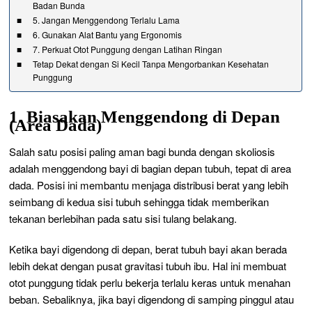
Badan Bunda
5. Jangan Menggendong Terlalu Lama
6. Gunakan Alat Bantu yang Ergonomis
7. Perkuat Otot Punggung dengan Latihan Ringan
Tetap Dekat dengan Si Kecil Tanpa Mengorbankan Kesehatan
Punggung
1. Biasakan Menggendong di Depan
(Area Dada)
Salah satu posisi paling aman bagi bunda dengan skoliosis
adalah menggendong bayi di bagian depan tubuh, tepat di area
dada. Posisi ini membantu menjaga distribusi berat yang lebih
seimbang di kedua sisi tubuh sehingga tidak memberikan
tekanan berlebihan pada satu sisi tulang belakang.
Ketika bayi digendong di depan, berat tubuh bayi akan berada
lebih dekat dengan pusat gravitasi tubuh ibu. Hal ini membuat
otot punggung tidak perlu bekerja terlalu keras untuk menahan
beban. Sebaliknya, jika bayi digendong di samping pinggul atau