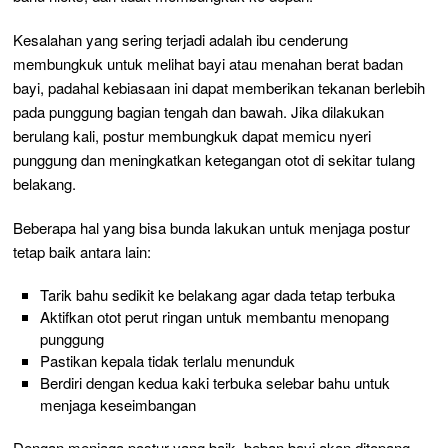
Kesalahan yang sering terjadi adalah ibu cenderung
membungkuk untuk melihat bayi atau menahan berat badan
bayi, padahal kebiasaan ini dapat memberikan tekanan berlebih
pada punggung bagian tengah dan bawah. Jika dilakukan
berulang kali, postur membungkuk dapat memicu nyeri
punggung dan meningkatkan ketegangan otot di sekitar tulang
belakang.
Beberapa hal yang bisa bunda lakukan untuk menjaga postur
tetap baik antara lain:
Tarik bahu sedikit ke belakang agar dada tetap terbuka
Aktifkan otot perut ringan untuk membantu menopang
punggung
Pastikan kepala tidak terlalu menunduk
Berdiri dengan kedua kaki terbuka selebar bahu untuk
menjaga keseimbangan
Dengan menjaga postur yang baik, beban bayi akan ditopang