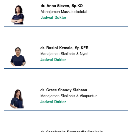
dr. Anna Steven, Sp.KO
Manajemen Muskuloskeletal
Jadwal Dokter
dr. Rosini Kemala, Sp.KFR
Manajemen Skoliosis & Nyeri
Jadwal Dokter
dr. Grace Shandy Siahaan
Manajemen Skoliosis & Akupuntur
Jadwal Dokter
dr. Saschenka Bramandia Sudirdjo