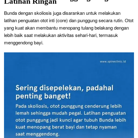
Latihan Ringan
Bunda dengan skoliosis juga disarankan untuk melakukan
latihan penguatan otot inti (core) dan punggung secara rutin. Otot
yang kuat akan membantu menopang tulang belakang dengan
lebih baik saat melakukan aktivitas sehari-hari, termasuk
menggendong bayi.