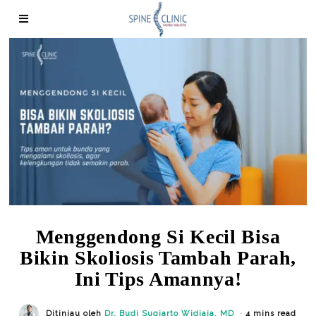
Menggendong Si Kecil Bisa
Bikin Skoliosis Tambah Parah,
Ini Tips Amannya!
Ditinjau oleh
Dr. Budi Sugiarto Widjaja, MD
4 mins read