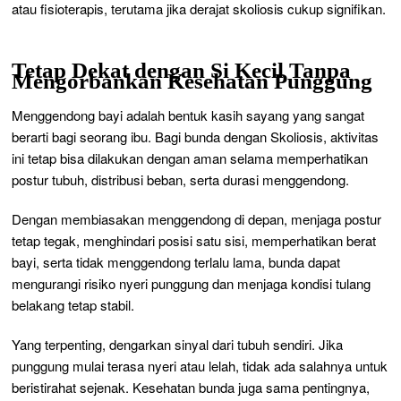
atau fisioterapis, terutama jika derajat skoliosis cukup signifikan.
Tetap Dekat dengan Si Kecil Tanpa
Mengorbankan Kesehatan Punggung
Menggendong bayi adalah bentuk kasih sayang yang sangat
berarti bagi seorang ibu. Bagi bunda dengan
Skoliosis
, aktivitas
ini tetap bisa dilakukan dengan aman selama memperhatikan
postur tubuh, distribusi beban, serta durasi menggendong.
Dengan membiasakan menggendong di depan, menjaga postur
tetap tegak, menghindari posisi satu sisi, memperhatikan berat
bayi, serta tidak menggendong terlalu lama, bunda dapat
mengurangi risiko nyeri punggung dan menjaga kondisi tulang
belakang tetap stabil.
Yang terpenting, dengarkan sinyal dari tubuh sendiri. Jika
punggung mulai terasa nyeri atau lelah, tidak ada salahnya untuk
beristirahat sejenak. Kesehatan bunda juga sama pentingnya,