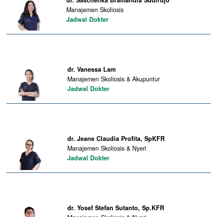
Manajemen Skoliosis
Jadwal Dokter
dr. Vanessa Lam
Manajemen Skoliosis & Akupuntur
Jadwal Dokter
dr. Jeane Claudia Profita, SpKFR
Manajemen Skoliosis & Nyeri
Jadwal Dokter
dr. Yosef Stefan Sutanto, Sp.KFR