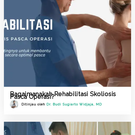
Bagaimanakah Rehabilitasi Skoliosis
Pasca Operasi?
Ditinjau oleh
Dr. Budi Sugiarto Widjaja, MD