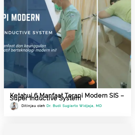
Ketahui 6 Manfaat Terapi Modern SIS –
Super Inductive System
Ditinjau oleh
Dr. Budi Sugiarto Widjaja, MD