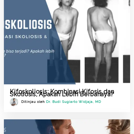
Kifoskoliosis: Kombinasi Kifosis dan
Skoliosis, Apakah Lebih Berbahaya?
Ditinjau oleh
Dr. Budi Sugiarto Widjaja, MD