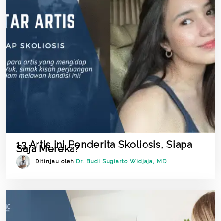
13 Artis ini Penderita Skoliosis, Siapa
Saja Mereka?
Ditinjau oleh
Dr. Budi Sugiarto Widjaja, MD