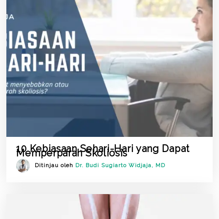
10 Kebiasaan Sehari-Hari yang Dapat
Memperparah Skoliosis
Ditinjau oleh
Dr. Budi Sugiarto Widjaja, MD