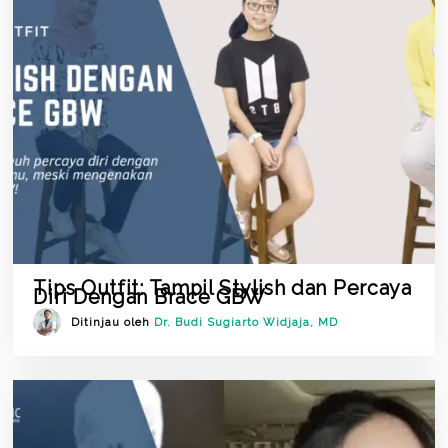
Tips Outfit: Tampil Stylish dan Percaya
Diri Dengan Brace GBW
Ditinjau oleh
Dr. Budi Sugiarto Widjaja, MD