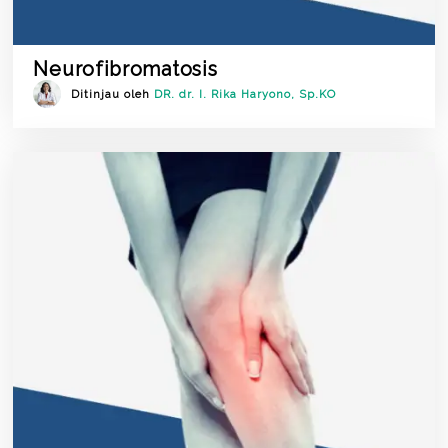
Neurofibromatosis
Ditinjau oleh
DR. dr. I. Rika Haryono, Sp.KO